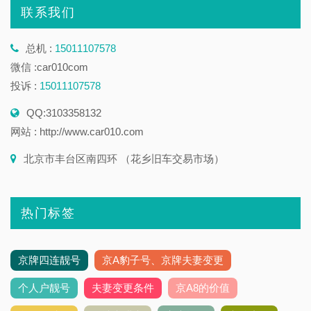
联系我们
总机 :
15011107578
微信 :car010com
投诉 :
15011107578
QQ:3103358132
网站 : http://www.car010.com
北京市丰台区南四环 （花乡旧车交易市场）
热门标签
京牌四连靓号
京A豹子号、京牌夫妻变更
个人户靓号
夫妻变更条件
京A8的价值