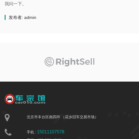
我问一下。
发布者: admin
北京市丰台区南四环 （花乡旧车交易市场）
15011107578
手机 :