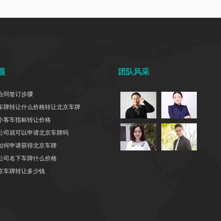
题
团队风采
合同签订步骤
车牌转让什么价格转让北京车牌
小客车指标转让价格
公司就可以申请北京车牌吗
如何申请获得北京车牌
公司名下车牌什么价格
京车牌转让多少钱