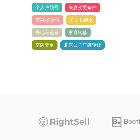
个人户靓号
夫妻变更条件
京A8的价值
多子女继承
外地车进京
家庭转移
京牌变更
北京公户车牌转让