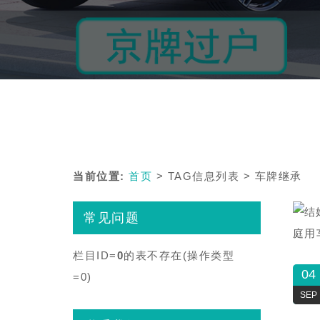
当前位置:
首页
> TAG信息列表 > 车牌继承
常见问题
栏目ID=
0
的表不存在(操作类型
04
=0)
SEP