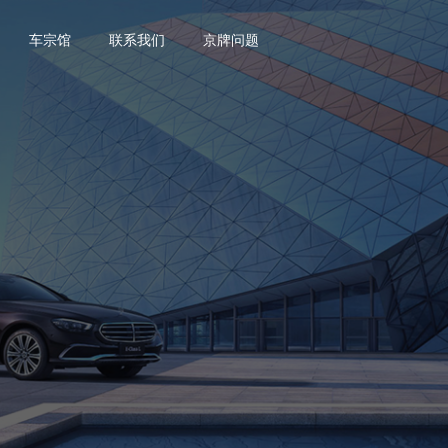
车宗馆
联系我们
京牌问题