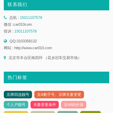
联系我们
总机 :
15011107578
微信 :car010com
投诉 :
15011107578
QQ:3103358132
网站 : http://www.car010.com
北京市丰台区南四环 （花乡旧车交易市场）
热门标签
京牌四连靓号
京A豹子号、京牌夫妻变更
个人户靓号
夫妻变更条件
京A8的价值