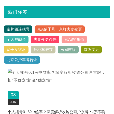
热门标签
京牌四连靓号
京A豹子号、京牌夫妻变更
个人户靓号
夫妻变更条件
京A8的价值
多子女继承
外地车进京
家庭转移
京牌变更
北京公户车牌转让
08
JUN
个人摇号0.1%中签率？深度解析收购公司户京牌：把“不确