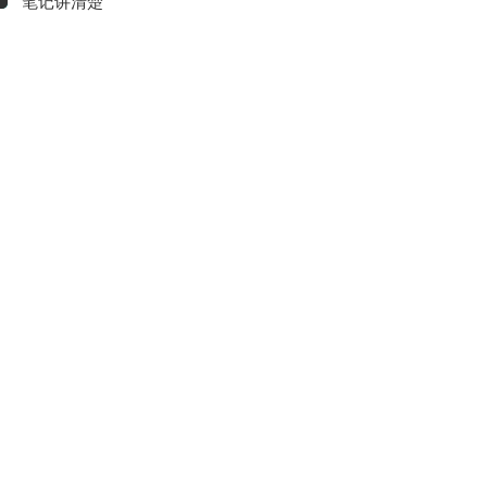
笔记讲清楚