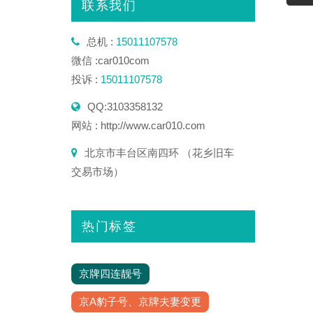
联系我们
总机 :
15011107578
微信 :car010com
投诉 :
15011107578
QQ:3103358132
网站 : http://www.car010.com
北京市丰台区南四环 （花乡旧车
交易市场）
热门标签
京牌四连靓号
京A豹子号、京牌夫妻变更