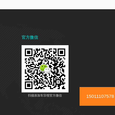
官方微信
扫描添加车宗馆官方微信
15011107578