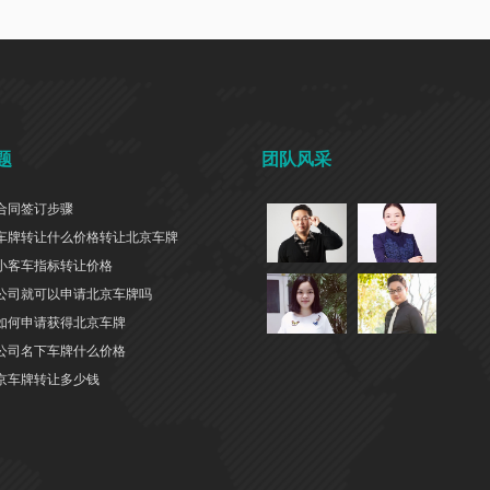
题
团队风采
合同签订步骤
车牌转让什么价格转让北京车牌
小客车指标转让价格
公司就可以申请北京车牌吗
如何申请获得北京车牌
公司名下车牌什么价格
京车牌转让多少钱