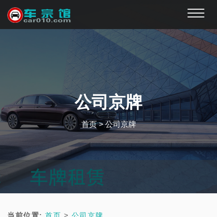
Toggle
naviga
公司京牌
首页
>
公司京牌
当前位置:
首页
>
公司京牌