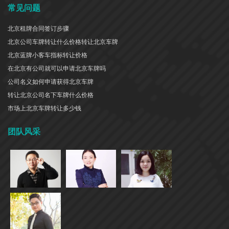
常见问题
北京租牌合同签订步骤
北京公司车牌转让什么价格转让北京车牌
北京蓝牌小客车指标转让价格
在北京有公司就可以申请北京车牌吗
公司名义如何申请获得北京车牌
转让北京公司名下车牌什么价格
市场上北京车牌转让多少钱
团队风采