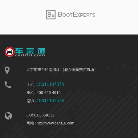
北京市丰台区南四环 （花乡旧车交易市场）
15011107578
手机 :
座机 : 400-626-4919
15011107578
投诉 :
QQ:3103358132
网站 : http://www.car010.com