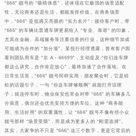
“666” 靓号的 “吸睛体质”，还体现在它极强的场景适配
性，无论商务还是生活，都能发挥价值。在商务场景
中，“666” 是低调又亮眼的 “实力名片”：接待客户时，带
“666” 的车辆比普通车牌更易给人 “专业、靠谱” 的印象，
尤其在金融、高端服务等注重信誉的行业，这种细节加成
可能成为合作的 “加分项”。某投行经理透露，曾有客户因
看到团队用车是 “京 A・66699”，主动提及 “你们连车牌
都这么讲究，合作肯定放心”，最终加速了合作落地。在
日常生活里，“666” 靓号同样实用：朋友聚会时，它是轻
松的话题引子，一句 “你这车牌够顺啊” 就能打开话匣
子；就连停车时，物业保安也常会对带 “666” 的车辆多几
分留意，偶尔还会优先安排方便的车位。这种 “商务能
用、生活好用” 的双重属性，让 “666” 靓号不像有些小众
靓号那样 “场景受限”，而是成为更多人的 “刚需选择”。
其实，大家争的不只是 “666” 这三个数字，更是它背后的