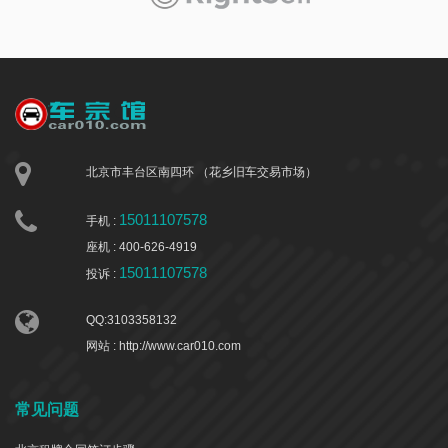
北京市丰台区南四环 （花乡旧车交易市场）
15011107578
手机 :
座机 : 400-626-4919
15011107578
投诉 :
QQ:3103358132
网站 : http://www.car010.com
常见问题