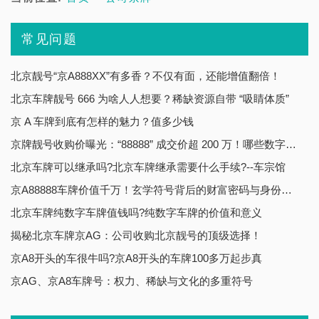
常见问题
北京靓号“京A888XX”有多香？不仅有面，还能增值翻倍！
北京车牌靓号 666 为啥人人想要？稀缺资源自带 “吸睛体质”
京 A 车牌到底有怎样的魅力？值多少钱
京牌靓号收购价曝光：“88888” 成交价超 200 万！哪些数字最值钱？
北京车牌可以继承吗?北京车牌继承需要什么手续?--车宗馆
京A88888车牌价值千万！玄学符号背后的财富密码与身份游戏
北京车牌纯数字车牌值钱吗?纯数字车牌的价值和意义
揭秘北京车牌京AG：公司收购北京靓号的顶级选择！
京A8开头的车很牛吗?京A8开头的车牌100多万起步真
京AG、京A8车牌号：权力、稀缺与文化的多重符号