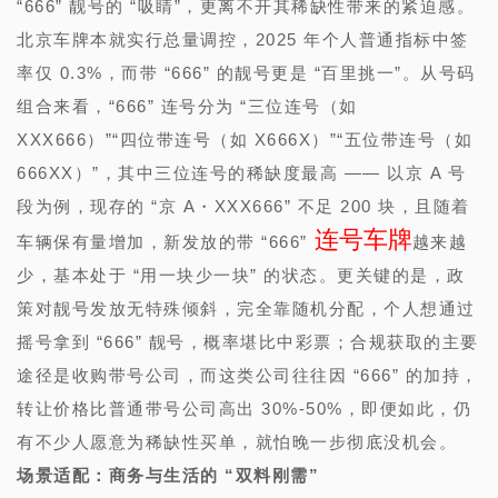
“666” 靓号的 “吸睛”，更离不开其稀缺性带来的紧迫感。
北京车牌本就实行总量调控，2025 年个人普通指标中签
率仅 0.3%，而带 “666” 的靓号更是 “百里挑一”。从号码
组合来看，“666” 连号分为 “三位连号（如
XXX666）”“四位带连号（如 X666X）”“五位带连号（如
666XX）”，其中三位连号的稀缺度最高 —— 以京 A 号
段为例，现存的 “京 A・XXX666” 不足 200 块，且随着
连号车牌
车辆保有量增加，新发放的带 “666”
越来越
少，基本处于 “用一块少一块” 的状态。更关键的是，政
策对靓号发放无特殊倾斜，完全靠随机分配，个人想通过
摇号拿到 “666” 靓号，概率堪比中彩票；合规获取的主要
途径是收购带号公司，而这类公司往往因 “666” 的加持，
转让价格比普通带号公司高出 30%-50%，即便如此，仍
有不少人愿意为稀缺性买单，就怕晚一步彻底没机会。
场景适配：商务与生活的 “双料刚需”