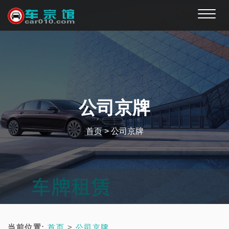
Toggle
naviga
公司京牌
首页
>
公司京牌
当前位置:
首页
>
公司京牌